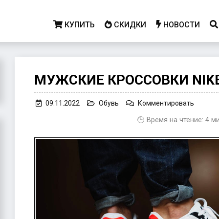
КУПИТЬ
СКИДКИ
НОВОСТИ
МУЖСКИЕ КРОССОВКИ NIK
on
09.11.2022
Обувь
Комментировать
Мужски
🕒 Время на чтение:
4
м
кроссо
Nike