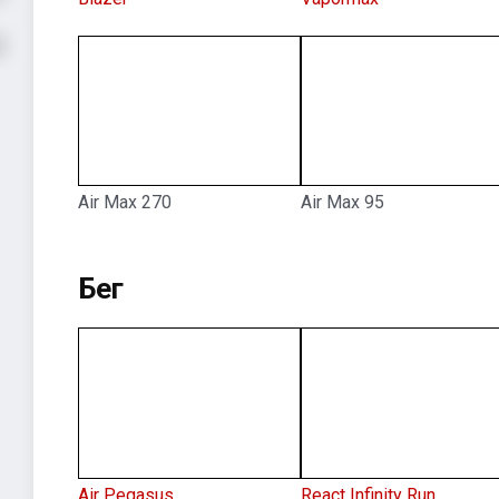
Air Max 270
Air Max 95
Бег
Air Pegasus
React Infinity Run