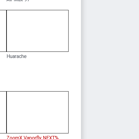
Huarache
ZoomX Vaporfly NEXT%