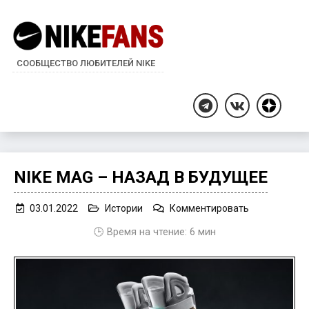
СООБЩЕСТВО ЛЮБИТЕЛЕЙ NIKE
Дзен
Telegram
ВКонтакте
NIKE MAG – НАЗАД В БУДУЩЕЕ
on
03.01.2022
Истории
Комментировать
Nike
🕒 Время на чтение:
6
мин
Mag
–
назад
в
будущее