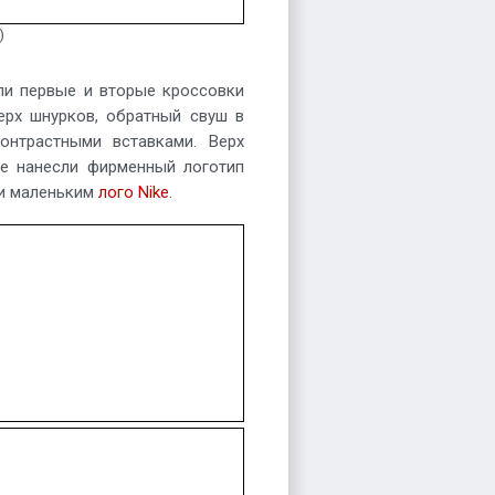
)
ли первые и вторые кроссовки
рх шнурков, обратный свуш в
нтрастными вставками. Верх
ке нанесли фирменный логотип
ли маленьким
лого Nike
.