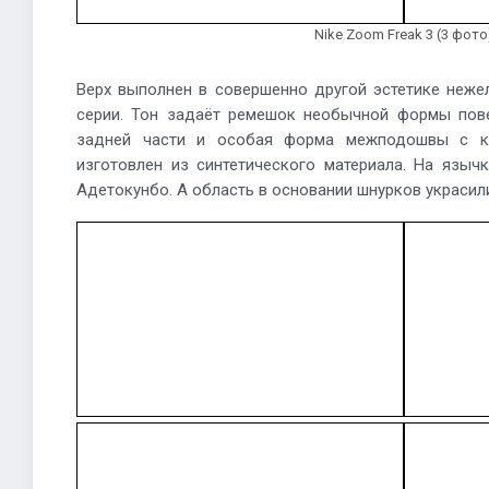
Nike Zoom Freak 3 (3 фото
Верх выполнен в совершенно другой эстетике неже
серии. Тон задаёт ремешок необычной формы пове
задней части и особая форма межподошвы с ко
изготовлен из синтетического материала. На языч
Адетокунбо. А область в основании шнурков украси