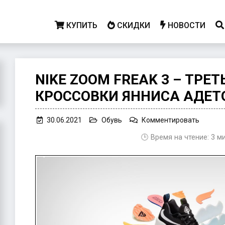
КУПИТЬ
СКИДКИ
НОВОСТИ
NIKE ZOOM FREAK 3 – ТРЕ
КРОССОВКИ ЯННИСА АДЕТ
on
30.06.2021
Обувь
Комментировать
Nike
🕒 Время на чтение:
3
м
Zoom
Freak
3
–
третьи
именны
кроссо
Янниса
Адеток