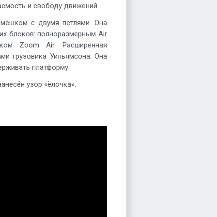
емость и свободу движений.
емешком с двумя петлями. Она
х блоков: полноразмерным Air
оком Zoom Air. Расширенная
ми грузовика Уильямсона. Она
ерживать платформу.
нанесён узор «ёлочка».