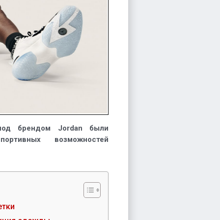
под брендом Jordan были
ортивных возможностей
етки