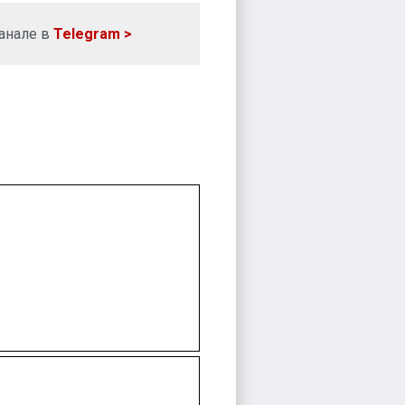
анале в
Telegram >