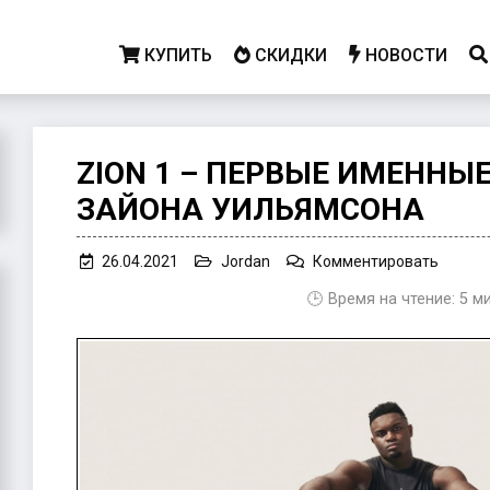
КУПИТЬ
СКИДКИ
НОВОСТИ
ZION 1 – ПЕРВЫЕ ИМЕННЫ
ЗАЙОНА УИЛЬЯМСОНА
on
26.04.2021
Jordan
Комментировать
Zion
🕒 Время на чтение:
5
м
1
–
первы
именн
кроссо
Зайона
Уилья