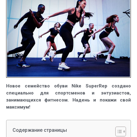
Nike
Air
Zoom
SuperRep
Новое семейство обуви Nike SuperRep создано
специально для спортсменов и энтузиастов,
занимающихся фитнесом. Надень и покажи свой
максимум!
Содержание страницы