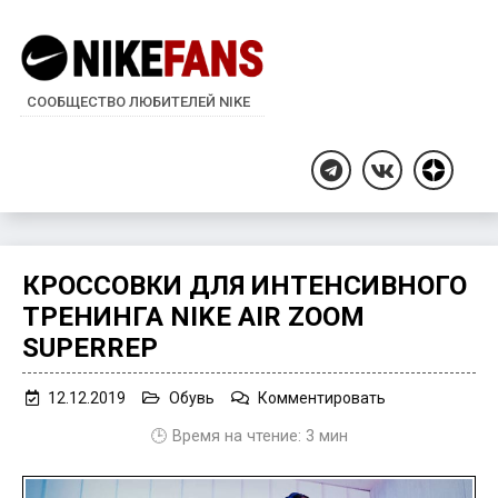
СООБЩЕСТВО ЛЮБИТЕЛЕЙ NIKE
Дзен
Telegram
ВКонтакте
КРОССОВКИ ДЛЯ ИНТЕНСИВНОГО
ТРЕНИНГА NIKE AIR ZOOM
SUPERREP
on
12.12.2019
Обувь
Комментировать
Кроссовки
🕒 Время на чтение:
3
мин
для
интенсивного
тренинга