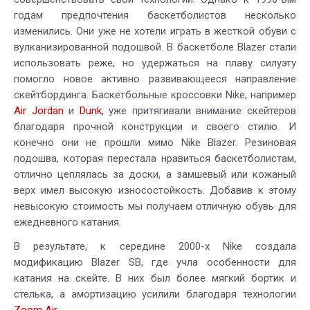
годам предпочтения баскетболистов несколько
изменились. Они уже не хотели играть в жесткой обуви с
вулканизированной подошвой. В баскетболе Blazer стали
использовать реже, но удержаться на плаву силуэту
помогло новое активно развивающееся направление
скейтбординга. Баскетбольные кроссовки Nike, например
Air Jordan
и
Dunk
, уже притягивали внимание скейтеров
благодаря прочной конструкции и своего стилю. И
конечно они не прошли мимо Nike Blazer. Резиновая
подошва, которая перестала нравиться баскетболистам,
отлично цеплялась за доски, а замшевый или кожаный
верх имел высокую износостойкость. Добавив к этому
невысокую стоимость мы получаем отличную обувь для
ежедневного катания.
В результате, к середине 2000-х Nike создала
модификацию Blazer SB, где учла особенности для
катания на скейте. В них был более мягкий бортик и
стелька, а амортизацию усилили благодаря технологии
Zoom Air
.