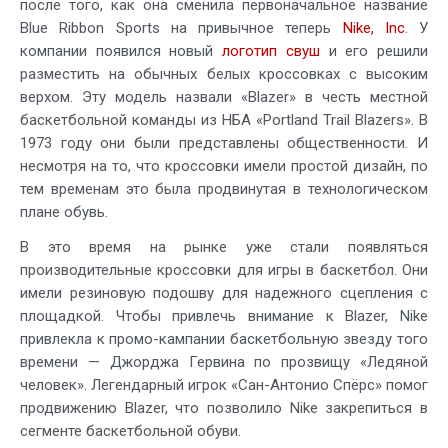
после того, как она сменила первоначальное название
Blue Ribbon Sports на привычное теперь
Nike, Inc
. У
компании появился новый
логотип свуш
и его решили
разместить на обычных белых кроссовках с высоким
верхом. Эту модель назвали «Blazer» в честь местной
баскетбольной команды из НБА «Portland Trail Blazers». В
1973 году они были представлены общественности. И
несмотря на то, что кроссовки имели простой дизайн, по
тем временам это была продвинутая в технологическом
плане обувь.
В это время на рынке уже стали появляться
производительные кроссовки для игры в баскетбол. Они
имели резиновую подошву для надежного сцепления с
площадкой. Чтобы привлечь внимание к Blazer, Nike
привлекла к промо-кампании баскетбольную звезду того
времени — Джорджа Гервина по прозвищу «Ледяной
человек». Легендарный игрок «Сан-Антонио Спёрс» помог
продвижению Blazer, что позволило Nike закрепиться в
сегменте баскетбольной обуви.