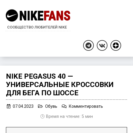
СООБЩЕСТВО ЛЮБИТЕЛЕЙ NIKE
Дзен
Telegram
ВКонтакте
NIKE PEGASUS 40 —
УНИВЕРСАЛЬНЫЕ КРОССОВКИ
ДЛЯ БЕГА ПО ШОССЕ
on
07.04.2023
Обувь
Комментировать
Nike
🕒 Время на чтение:
5
мин
Pegasus
40
—