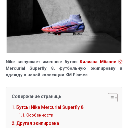
коллекция
Килиана
Мбаппе
Nike выпускает именные бутсы
Килиана Мбаппе
Mercurial Superfly 8, футбольную экипировку и
одежду в новой коллекции KM Flames.
Содержание страницы
Бутсы Nike Mercurial Superfly 8
Особенности
Другая экипировка