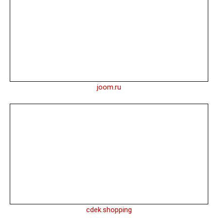
joom.ru
cdek.shopping