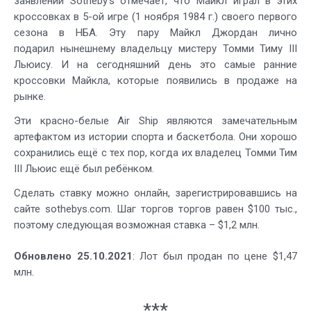
заявлении Sotheby’s отмечает, что Майкл играл в этих
кроссовках в 5-ой игре (1 ноября 1984 г.) своего первого
сезона в НБА. Эту пару Майкл Джордан лично
подарил нынешнему владельцу мистеру Томми Тиму III
Льюису. И на сегодняшний день это самые ранние
кроссовки Майкла, которые появились в продаже на
рынке.
Эти красно-белые Air Ship являются замечательным
артефактом из истории спорта и баскетбола. Они хорошо
сохранились ещё с тех пор, когда их владелец Томми Тим
III Льюис ещё был ребёнком.
Сделать ставку можно онлайн, зарегистрировавшись на
сайте sothebys.com. Шаг торгов торгов равен $100 тыс.,
поэтому следующая возможная ставка – $1,2 млн.
Обновлено 25.10.2021
: Лот был продан по цене $1,47
млн.
***