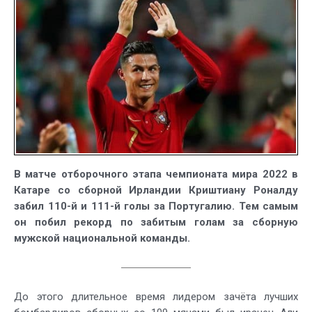
мячами
побил
рекорд
по
голам
за
сборную
В матче отборочного этапа чемпионата мира 2022 в
Катаре со сборной Ирландии Криштиану Роналду
забил 110-й и 111-й голы за Португалию. Тем самым
он побил рекорд по забитым голам за сборную
мужской национальной команды.
До этого длительное время лидером зачёта лучших