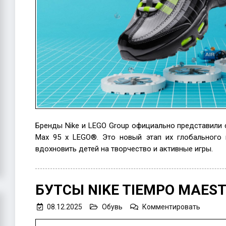
кто
не
хочет
взросл
Бренды Nike и LEGO Group официально представили 
Max 95 x LEGO®. Это новый этап их глобального 
вдохновить детей на творчество и активные игры.
БУТСЫ NIKE TIEMPO MAES
on
08.12.2025
Обувь
Комментировать
Бутсы