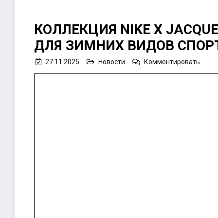
КОЛЛЕКЦИЯ NIKE X JACQUE
ДЛЯ ЗИМНИХ ВИДОВ СПОР
on
27.11.2025
Новости
Комментировать
Колл
Nike
x
Jacq
Après
Ski
для
зимн
видо
спорт