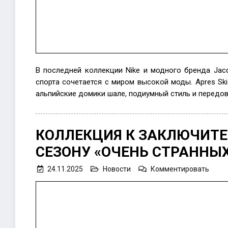
В последней коллекции Nike и модного бренда Jac
спорта сочетается с миром высокой моды. Apres Sk
альпийские домики шале, подиумный стиль и передов
КОЛЛЕКЦИЯ К ЗАКЛЮЧИТ
СЕЗОНУ «ОЧЕНЬ СТРАННЫХ
on
24.11.2025
Новости
Комментировать
Колл
к
закл
сезон
«Оче