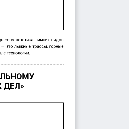
quemus эстетика зимних видов
i — это лыжные трассы, горные
ые технологии.
ЕЛЬНОМУ
 ДЕЛ»
екция
ючительному
у
нь