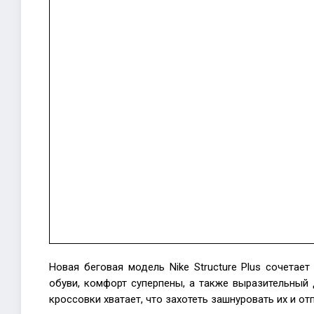
—
уверенн
поддер
и
комфор
Новая беговая модель Nike Structure Plus сочета
обуви, комфорт суперпены, а также выразительный 
кроссовки хватает, что захотеть зашнуровать их и от