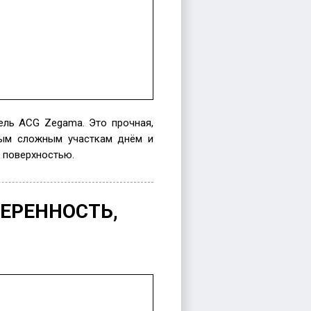
ель ACG Zegama. Это прочная,
мым сложным участкам днём и
 поверхностью.
ВЕРЕННОСТЬ,
re