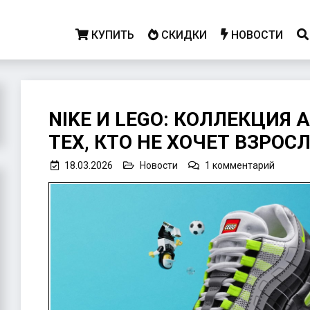
КУПИТЬ
СКИДКИ
НОВОСТИ
NIKE И LEGO: КОЛЛЕКЦИЯ A
БЛОГ
ТЕХ, КТО НЕ ХОЧЕТ ВЗРОС
к
18.03.2026
Новости
1 комментарий
записи
Nike
и
LEGO:
коллек
Air
Max
95
для
тех,