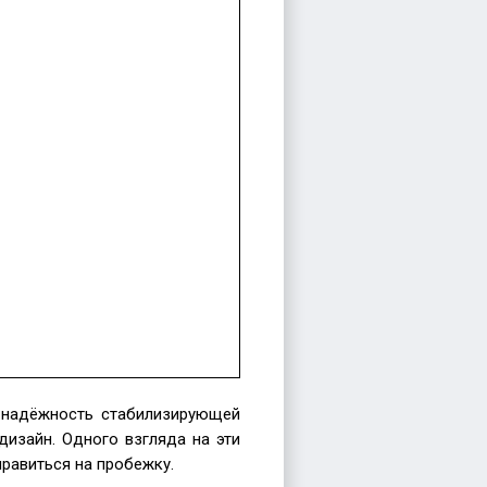
ость,
жка
т
ет надёжность стабилизирующей
дизайн. Одного взгляда на эти
правиться на пробежку.