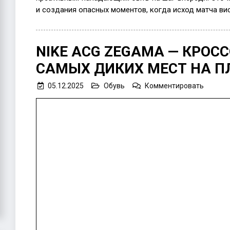
и создания опасных моментов, когда исход матча вис
NIKE ACG ZEGAMA — КРОС
САМЫХ ДИКИХ МЕСТ НА П
on
05.12.2025
Обувь
Комментировать
Nike
ACG
Zegam
—
кроссо
для
самых
диких
мест
на
планет