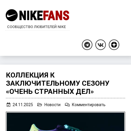
СООБЩЕСТВО ЛЮБИТЕЛЕЙ NIKE
Дзен
Telegram
ВКонтакте
КОЛЛЕКЦИЯ К
ЗАКЛЮЧИТЕЛЬНОМУ СЕЗОНУ
«ОЧЕНЬ СТРАННЫХ ДЕЛ»
on
24.11.2025
Новости
Комментировать
Коллекция
к
заключитель
сезону