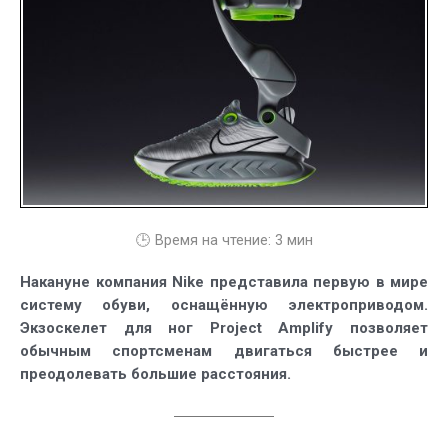
обувь
от
Nike
с
электропр
для
бега
и
ходьбы
🕒 Время на чтение:
3
мин
Накануне компания Nike представила первую в мире
систему обуви, оснащённую электроприводом.
Экзоскелет для ног Project Amplify позволяет
обычным спортсменам двигаться быстрее и
преодолевать большие расстояния.