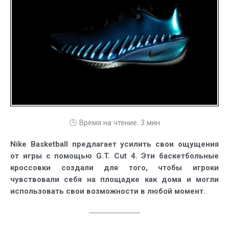
4
с
улучшенным
чувством
площадки
🕒 Время на чтение:
3
мин
Nike Basketball предлагает усилить свои ощущения
от игры с помощью G.T. Cut 4. Эти баскетбольные
кроссовки создали для того, чтобы игроки
чувствовали себя на площадке как дома и могли
использовать свои возможности в любой момент.