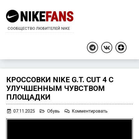
СООБЩЕСТВО ЛЮБИТЕЛЕЙ NIKE
Дзен
Telegram
ВКонтакте
КРОССОВКИ NIKE G.T. CUT 4 С
УЛУЧШЕННЫМ ЧУВСТВОМ
ПЛОЩАДКИ
on
07.11.2025
Обувь
Комментировать
Кроссовки
Nike
G.T.
Cut