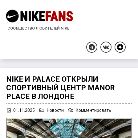
СООБЩЕСТВО ЛЮБИТЕЛЕЙ NIKE
Дзен
Telegram
ВКонтакте
NIKE И PALACE ОТКРЫЛИ
СПОРТИВНЫЙ ЦЕНТР MANOR
PLACE В ЛОНДОНЕ
on
01.11.2025
Новости
Комментировать
Nike
и
Palace
открыли