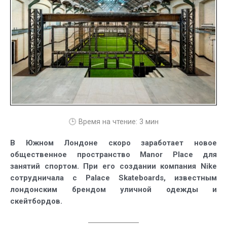
спортивный
центр
Manor
Place
в
Лондоне
🕒 Время на чтение:
3
мин
В Южном Лондоне скоро заработает новое
общественное пространство Manor Place для
занятий спортом. При его создании компания Nike
сотрудничала с Palace Skateboards, известным
лондонским брендом уличной одежды и
скейтбордов.