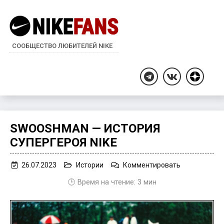
СООБЩЕСТВО ЛЮБИТЕЛЕЙ NIKE
Дзен
Telegram
ВКонтакте
SWOOSHMAN — ИСТОРИЯ
СУПЕРГЕРОЯ NIKE
on
26.07.2023
Истории
Комментировать
Swooshman
🕒 Время на чтение:
3
мин
—
история
супергероя
Nike