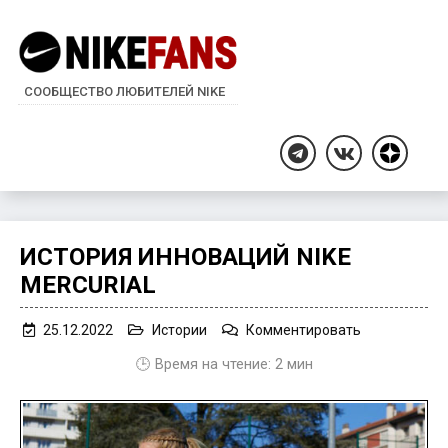
СООБЩЕСТВО ЛЮБИТЕЛЕЙ NIKE
Дзен
Telegram
ВКонтакте
ИСТОРИЯ ИННОВАЦИЙ NIKE
MERCURIAL
on
25.12.2022
Истории
Комментировать
История
🕒 Время на чтение:
2
мин
инноваций
Nike
Mercurial