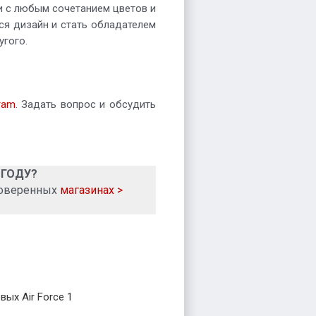
и с любым сочетанием цветов и
ся дизайн и стать обладателем
угого.
ram
. Задать вопрос и обсудить
 ГОДУ?
роверенных
магазинах >
ых Air Force 1