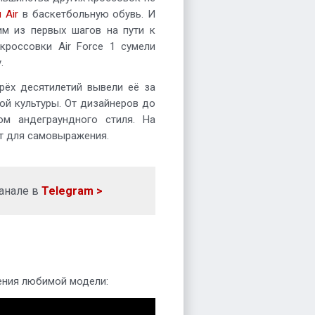
 Air
в баскетбольную обувь. И
им из первых шагов на пути к
кроссовки Air Force 1 сумели
.
рёх десятилетий вывели её за
ой культуры. От дизайнеров до
ом андеграундного стиля. На
ст для самовыражения.
анале в
Telegram >
ения любимой модели: