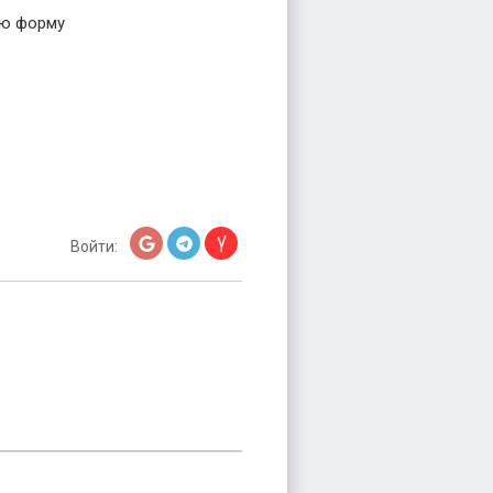
ою форму
Войти: