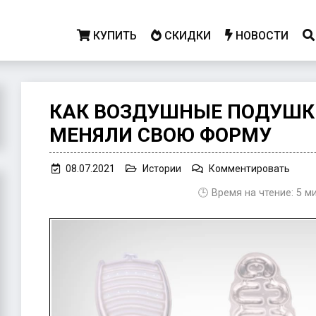
КУПИТЬ
СКИДКИ
НОВОСТИ
КАК ВОЗДУШНЫЕ ПОДУШКИ
МЕНЯЛИ СВОЮ ФОРМУ
on
08.07.2021
Истории
Комментировать
Как
🕒 Время на чтение:
5
м
возд
поду
Nike
Air
Max
меня
свою
форм