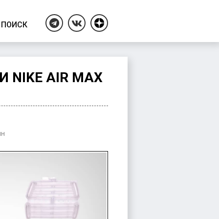
ПОИСК
Дзен
Telegram
ВКонтакте
 NIKE AIR MAX
ин
ушные
шки
ли
у