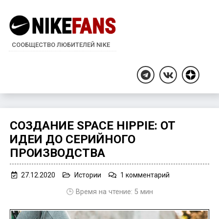
СООБЩЕСТВО ЛЮБИТЕЛЕЙ NIKE
Дзен
Telegram
ВКонтакте
СОЗДАНИЕ SPACE HIPPIE: ОТ
ИДЕИ ДО СЕРИЙНОГО
ПРОИЗВОДСТВА
к
27.12.2020
Истории
1 комментарий
записи
🕒 Время на чтение:
5
мин
Создание
Space
Hippie: