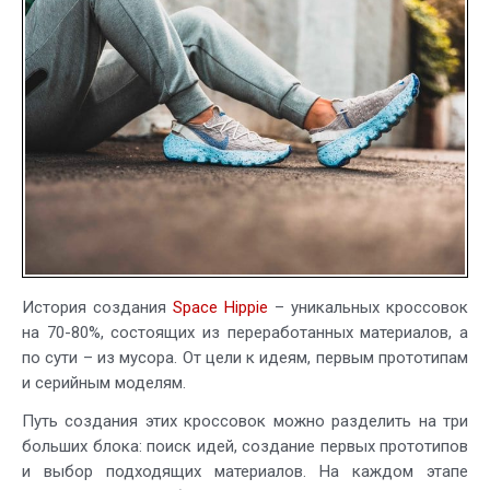
от
идеи
до
серийного
производства
История создания
Space Hippie
– уникальных кроссовок
на 70-80%, состоящих из переработанных материалов, а
по сути – из мусора. От цели к идеям, первым прототипам
и серийным моделям.
Путь создания этих кроссовок можно разделить на три
больших блока: поиск идей, создание первых прототипов
и выбор подходящих материалов. На каждом этапе