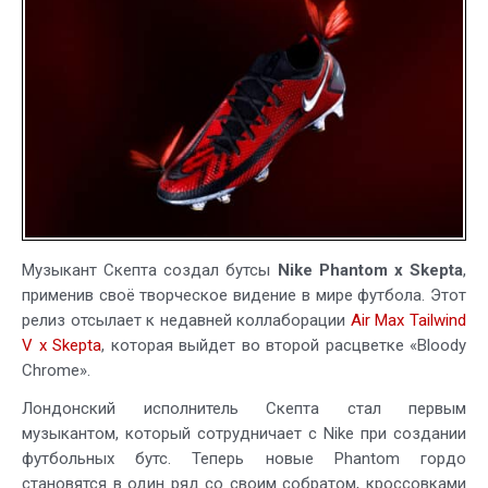
Skepta
и
вторая
расцветка
Air
Tailwind
V
Музыкант Скепта создал бутсы
Nike Phantom x Skepta
,
применив своё творческое видение в мире футбола. Этот
релиз отсылает к недавней коллаборации
Air Max Tailwind
V x Skepta
, которая выйдет во второй расцветке «Bloody
Chrome».
Лондонский исполнитель Скепта стал первым
музыкантом, который сотрудничает с Nike при создании
футбольных бутс. Теперь новые Phantom гордо
становятся в один ряд со своим собратом, кроссовками