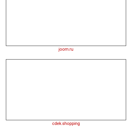
joom.ru
cdek.shopping