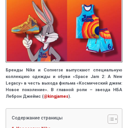
–
коллекция
в
честь
сиквела
«Космическо
джема»
Бренды Nike и Converse выпускают специальную
коллекцию одежды и обуви «Space Jam 2: A New
Legacy» в честь выхода фильма «Космический джем:
Новое поколение». В главной роли – звезда НБА
Леброн Джеймс (
@kingjames
).
Содержание страницы