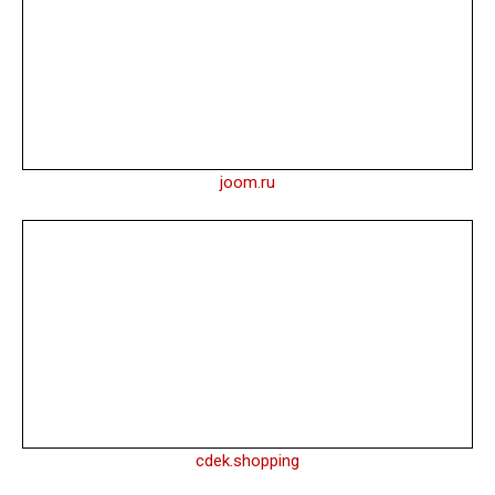
joom.ru
cdek.shopping