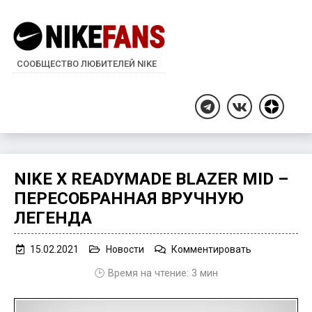
СООБЩЕСТВО ЛЮБИТЕЛЕЙ NIKE
Дзен
Telegram
ВКонтакте
NIKE X READYMADE BLAZER MID –
ПЕРЕСОБРАННАЯ ВРУЧНУЮ
ЛЕГЕНДА
on
15.02.2021
Новости
Комментировать
Nike
🕒 Время на чтение:
3
мин
x
READYMADE
Blazer