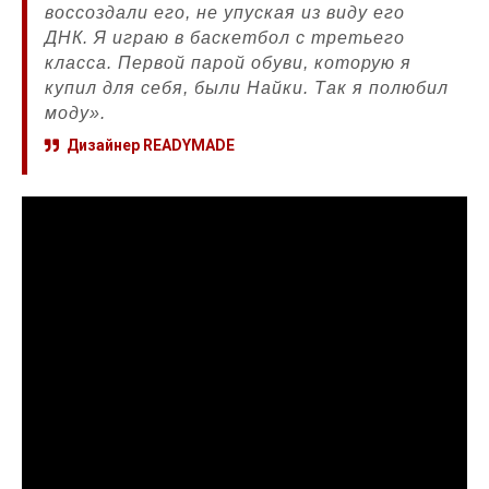
воссоздали его, не упуская из виду его
ДНК. Я играю в баскетбол с третьего
класса. Первой парой обуви, которую я
купил для себя, были Найки. Так я полюбил
моду».
Дизайнер READYMADE