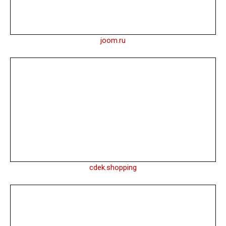
joom.ru
cdek.shopping