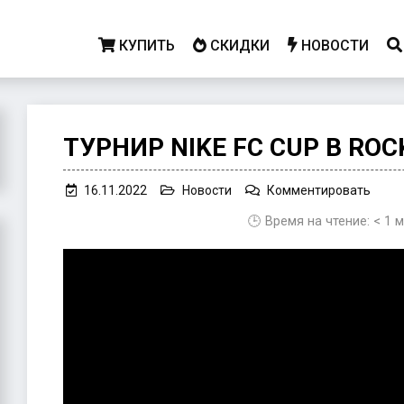
КУПИТЬ
СКИДКИ
НОВОСТИ
ТУРНИР NIKE FC CUP В ROC
on
16.11.2022
Новости
Комментировать
Турн
🕒 Время на чтение:
< 1
м
Nike
FC
Cup
в
Rocke
Leag