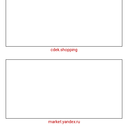
cdek.shopping
market.yandex.ru