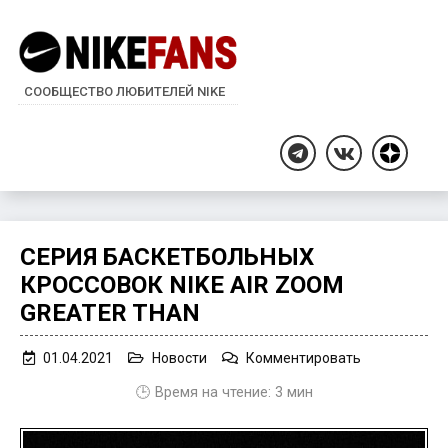
СООБЩЕСТВО ЛЮБИТЕЛЕЙ NIKE
Дзен
Telegram
ВКонтакте
СЕРИЯ БАСКЕТБОЛЬНЫХ
КРОССОВОК NIKE AIR ZOOM
GREATER THAN
on
01.04.2021
Новости
Комментировать
Серия
🕒 Время на чтение:
3
мин
баскетбольн
кроссовок
Nike