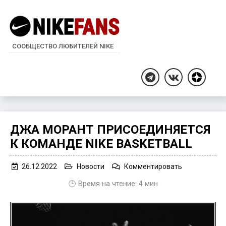
СООБЩЕСТВО ЛЮБИТЕЛЕЙ NIKE
Дзен
Telegram
ВКонтакте
ДЖА МОРАНТ ПРИСОЕДИНЯЕТСЯ
К КОМАНДЕ NIKE BASKETBALL
on
26.12.2022
Новости
Комментировать
Джа
🕒 Время на чтение:
4
мин
Морант
присоединяе
к
команде