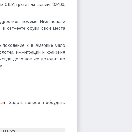
из США тратит на шопинг $2400,
дростков помимо Nike попали
ов в сегменте обуви свои места
о поколение Z в Америке мало
ологии, иммиграции и хранения
 когда дело все же доходит до
м.
ram
. Задать вопрос и обсудить
 ГОДУ?