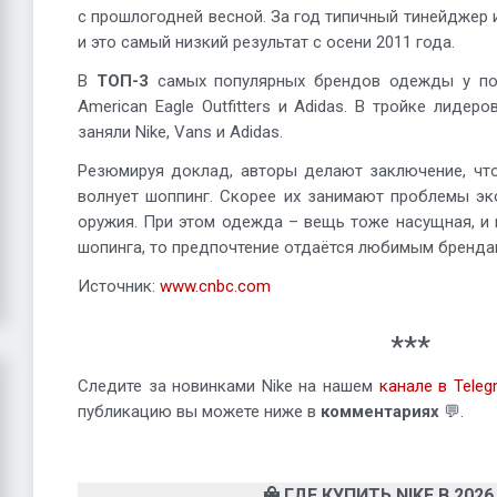
с прошлогодней весной. За год типичный тинейджер 
и это самый низкий результат с осени 2011 года.
В
ТОП-3
самых популярных брендов одежды у по
American Eagle Outfitters и Adidas. В тройке лидер
заняли Nike, Vans и Adidas.
Резюмируя доклад, авторы делают заключение, чт
волнует шоппинг. Скорее их занимают проблемы эк
оружия. При этом одежда – вещь тоже насущная, и
шопинга, то предпочтение отдаётся любимым бренда
Источник:
www.cnbc.com
***
Следите за новинками Nike на нашем
канале в Teleg
публикацию вы можете ниже в
комментариях
💬.
ГДЕ КУПИТЬ NIKE В 2026