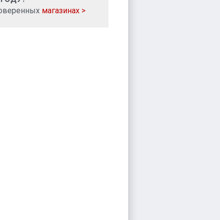
роверенных
магазинах >