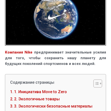
для
будущего
планеты
Компания Nike
предпринимает значительные усилия
для того, чтобы сохранить нашу планету для
будущих поколений спортсменов и всех людей.
Содержание страницы
1. Инициатива Move to Zero
2. Экологичные товары
3. Экологически безопасные материалы