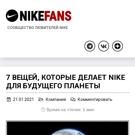
СООБЩЕСТВО ЛЮБИТЕЛЕЙ NIKE
Дзен
Telegram
ВКонтакте
7 ВЕЩЕЙ, КОТОРЫЕ ДЕЛАЕТ NIKE
ДЛЯ БУДУЩЕГО ПЛАНЕТЫ
on
21.01.2021
Компания
Комментировать
7
🕒 Время на чтение:
6
мин
вещей,
которые
делает
Nike