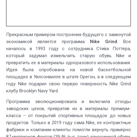
Прекрасным примером построения будущего с замкнутой
экономикой является программа
Nike Grind
. Все
началось в 1993 году с сотрудника Стива Поттера,
который задумал измельчить старую обувь Nike и
превратить ее в материалы одноразового использования.
Идея была опробована на новой баскетбольной
площадке в Уилсонвилле в штате Орегон, а в следующем
году Nike подарил свою первую поверхность Nike Grind
клубу Brooklyn Navy Yard.
Программа эволюционировала и включила отходы
заводских цехов, превратив их в материалы премиум-
класса – от покрытий спортивных площадок до новых
продуктов. Только в 2019 году сама Nike, ее контрактные
фабрики и компании-клиенты помогли вернуть примерно
87 миллионов фунтов (39,46 тыс. тонн) изношенной обуви,