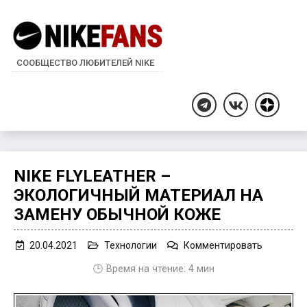
СООБЩЕСТВО ЛЮБИТЕЛЕЙ NIKE
Дзен
Telegram
ВКонтакте
NIKE FLYLEATHER –
ЭКОЛОГИЧНЫЙ МАТЕРИАЛ НА
ЗАМЕНУ ОБЫЧНОЙ КОЖЕ
on
20.04.2021
Технологии
Комментировать
Nike
🕒 Время на чтение:
4
мин
Flyleather
–
экологич