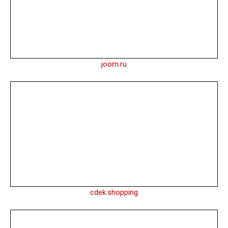
joom.ru
cdek.shopping