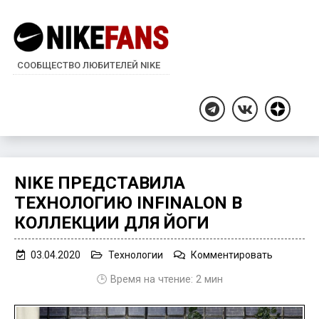
СООБЩЕСТВО ЛЮБИТЕЛЕЙ NIKE
Дзен
Telegram
ВКонтакте
NIKE ПРЕДСТАВИЛА
ТЕХНОЛОГИЮ INFINALON В
КОЛЛЕКЦИИ ДЛЯ ЙОГИ
on
03.04.2020
Технологии
Комментировать
Nike
🕒 Время на чтение:
2
мин
представ
технолог
Infinalon