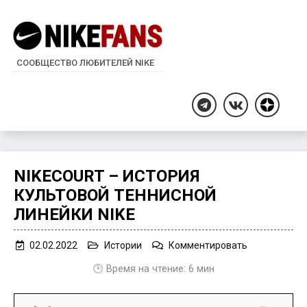
СООБЩЕСТВО ЛЮБИТЕЛЕЙ NIKE
Дзен
Telegram
ВКонтакте
NIKECOURT – ИСТОРИЯ
КУЛЬТОВОЙ ТЕННИСНОЙ
ЛИНЕЙКИ NIKE
on
02.02.2022
Истории
Комментировать
NikeCourt
🕒 Время на чтение:
6
мин
–
история
культовой