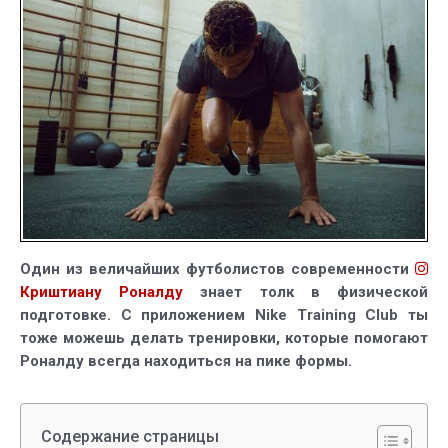
в
приложе
Nike
Training
Club
Один из величайших футболистов современности
Криштиану Роналду
знает толк в физической
подготовке. С приложением Nike Training Club ты
тоже можешь делать тренировки, которые помогают
Роналду всегда находиться на пике формы.
Содержание страницы