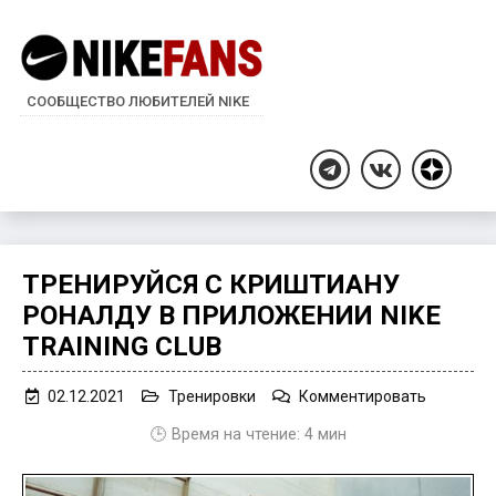
СООБЩЕСТВО ЛЮБИТЕЛЕЙ NIKE
Дзен
Telegram
ВКонтакте
ТРЕНИРУЙСЯ C КРИШТИАНУ
РОНАЛДУ В ПРИЛОЖЕНИИ NIKE
TRAINING CLUB
on
02.12.2021
Тренировки
Комментировать
Тренируй
🕒 Время на чтение:
4
мин
c
Криштиа
Роналду