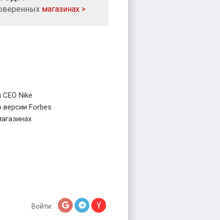
роверенных
магазинах >
 CEO Nike
 версии Forbes
магазинах
Войти: