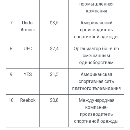
промышленная
компания
7
Under
$3,5
Американский
Armour
производитель
спортивной одежды
8
UFC
$2,4
Организатор бо
в по
е
смешанным
единоборствам
9
YES
$1,5
Американская
спортивная сеть
платного телевидения
10
Reebok
$0,8
Международная
компания-
производитель
спортивной одежды