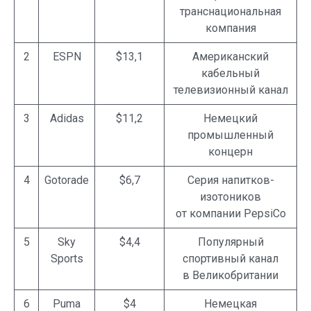
транснациональная
компания
2
ESPN
$13,1
Американский
кабельный
телевизионный канал
3
Adidas
$11,2
Немецкий
промышленный
концерн
4
Gotorade
$6,7
Серия напитков-
изотоников
от компании PepsiCo
5
Sky
$4,4
Популярный
Sports
спортивный канал
в Великобритании
6
Puma
$4
Немецкая