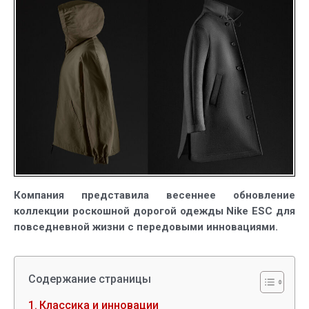
ESC
(Every
Stitch
Considered)
2021
Компания представила весеннее обновление
коллекции роскошной дорогой одежды Nike ESC для
повседневной жизни с передовыми инновациями.
Содержание страницы
Классика и инновации