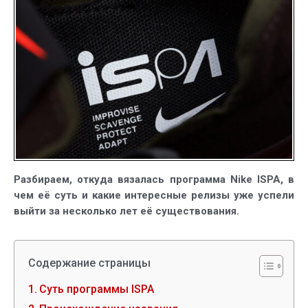
одежды
и
обуви
для
города
Разбираем, откуда вязалась программа Nike ISPA, в
чем её суть и какие интересные релизы уже успели
выйти за несколько лет её существования.
Содержание страницы
Суть программы ISPA