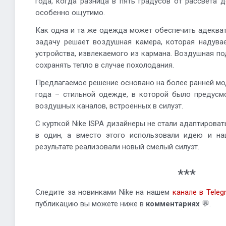
года, когда разница в пять градусов от рассвета 
особенно ощутимо.
Как одна и та же одежда может обеспечить адеква
задачу решает воздушная камера, которая надува
устройства, извлекаемого из кармана. Воздушная по
сохранять тепло в случае похолодания.
Предлагаемое решение основано на более ранней м
года – стильной одежде, в которой было предусм
воздушных каналов, встроенных в силуэт.
С курткой Nike ISPA дизайнеры не стали адаптирова
в один, а вместо этого использовали идею и н
результате реализовали новый смелый силуэт.
***
Следите за новинками Nike на нашем
канале в Teleg
публикацию вы можете ниже в
комментариях
💬.