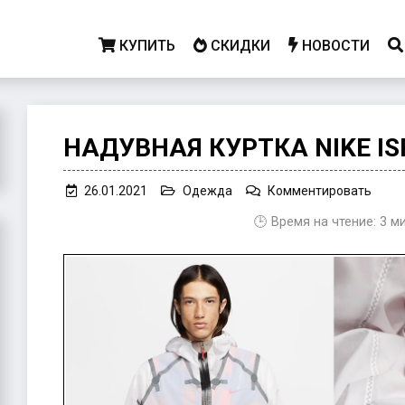
КУПИТЬ
СКИДКИ
НОВОСТИ
НАДУВНАЯ КУРТКА NIKE IS
on
26.01.2021
Одежда
Комментировать
Наду
🕒 Время на чтение:
3
м
куртк
Nike
ISPA