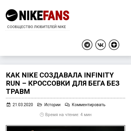
СООБЩЕСТВО ЛЮБИТЕЛЕЙ NIKE
Дзен
Telegram
ВКонтакте
КАК NIKE СОЗДАВАЛА INFINITY
RUN – КРОССОВКИ ДЛЯ БЕГА БЕЗ
ТРАВМ
on
21.03.2020
Истории
Комментировать
Как
🕒 Время на чтение:
4
мин
Nike
создавала
Infinity