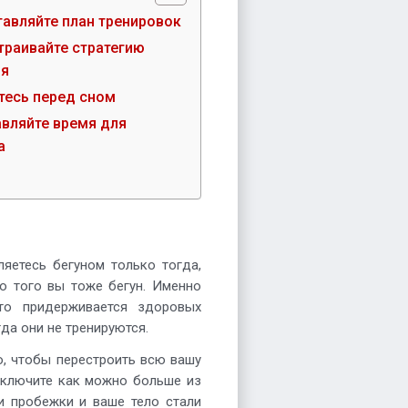
тавляйте план тренировок
траивайте стратегию
ия
тесь перед сном
авляйте время для
а
ляетесь бегуном только тогда,
ло того вы тоже бегун. Именно
кто придерживается здоровых
да они не тренируются.
о, чтобы перестроить всю вашу
 Включите как можно больше из
и пробежки и ваше тело стали