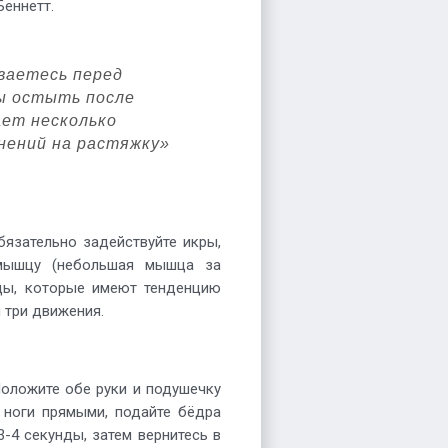
Беннетт.
еваетесь перед
ы остыть после
ает несколько
нений на растяжку»
бязательно задействуйте икры,
 мышцу (небольшая мышца за
цы, которые имеют тенденцию
и три движения.
 Положите обе руки и подушечку
е ноги прямыми, подайте бёдра
3-4 секунды, затем вернитесь в