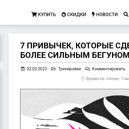
КУПИТЬ
СКИДКИ
НОВОСТИ
7 ПРИВЫЧЕК, КОТОРЫЕ С
БОЛЕЕ СИЛЬНЫМ БЕГУНО
o
02.03.2023
Тренировки
Комментировать
7
🕒 Время на чтение:
7
м
п
к
с
в
б
с
б