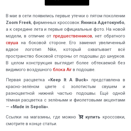
В мае в сети появились первые утечки о пятом поколении
Zoom Freek
, фирменных кроссовок
Янниса Адетокунбо
,
а к середине лета и первые официальные фото. На новой
модели, в отличие от
предшественников
, нет обратного
свуша
на боковой стороне. Его заменил увеличенный
вдвое логотип Nike, который охватывает всё
пространство боковой стороны от подошвы до шнурков.
В целом конструкция выглядит более обтекаемой без
видимого воздушного
блока Air
в подошве.
Первая расцветка
«Keep It A Buck»
представлена в
красно-зелёном цвете с золотистым свушем и
разноцветной нижней частью подошвы. Ещё одной
тёмная расцветка с зелёными и фиолетовыми акцентами
—
«Made in Sepolia»
.
Ссылки на магазины, где можно
купить
кроссовки,
смотрите в конце статьи.