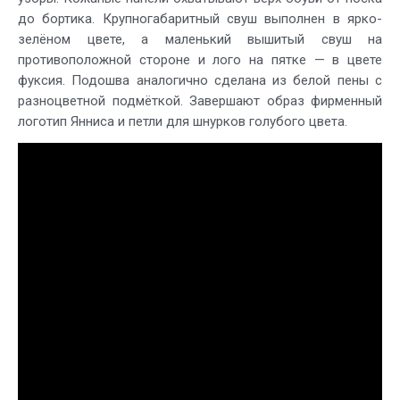
до бортика. Крупногабаритный свуш выполнен в ярко-
зелёном цвете, а маленький вышитый свуш на
противоположной стороне и лого на пятке — в цвете
фуксия. Подошва аналогично сделана из белой пены с
разноцветной подмёткой. Завершают образ фирменный
логотип Янниса и петли для шнурков голубого цвета.