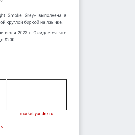
то
ght Smoke Grey» выполнена в
ой круглой биркой на язычке.
е июля 2023 г. Ожидается, что
о $200.
market.yandex.ru
 >