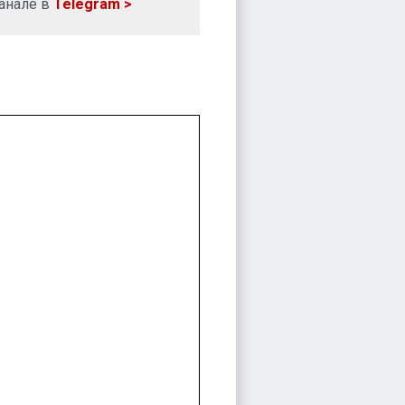
анале в
Telegram >