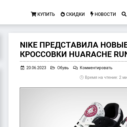
КУПИТЬ
СКИДКИ
НОВОСТИ
NIKE ПРЕДСТАВИЛА НОВЫ
КРОССОВКИ HUARACHE RU
on
20.06.2023
Обувь
Комментировать
Nike
🕒 Время на чтение:
2
м
предст
новые
беговы
кроссо
Huarac
Runner