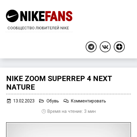
СООБЩЕСТВО ЛЮБИТЕЛЕЙ NIKE
Дзен
Telegram
ВКонтакте
NIKE ZOOM SUPERREP 4 NEXT
NATURE
on
13.02.2023
Обувь
Комментировать
Nike
🕒 Время на чтение:
3
мин
Zoom
SuperRep
4
Next