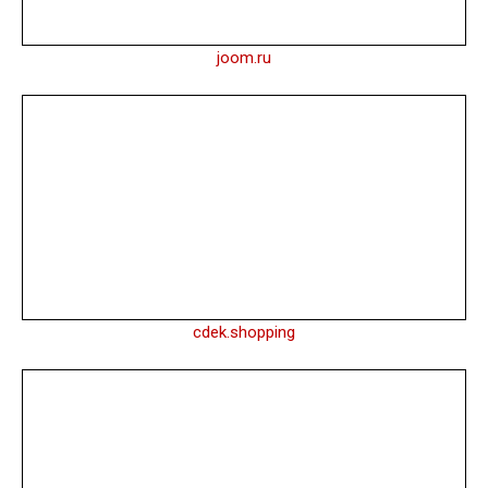
joom.ru
cdek.shopping