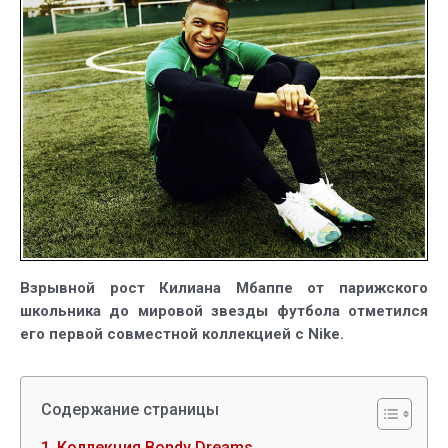
Килиана
Мбаппе
и
Nike
Взрывной рост Килиана Мбаппе от парижского
школьника до мировой звезды футбола отметился
его первой совместной коллекцией с Nike.
Содержание страницы
Коллекция Bondy Dreams