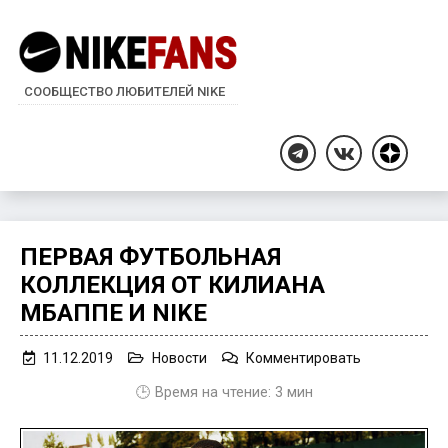
СООБЩЕСТВО ЛЮБИТЕЛЕЙ NIKE
Дзен
Telegram
ВКонтакте
ПЕРВАЯ ФУТБОЛЬНАЯ
КОЛЛЕКЦИЯ ОТ КИЛИАНА
МБАППЕ И NIKE
on
11.12.2019
Новости
Комментировать
Первая
🕒 Время на чтение:
3
мин
футбольная
коллекция
от