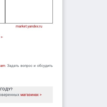
market.yandex.ru
 >
ram
. Задать вопрос и обсудить
 ГОДУ?
роверенных
магазинах >