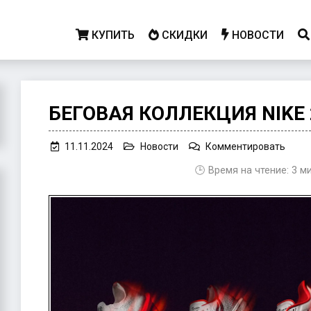
КУПИТЬ
СКИДКИ
НОВОСТИ
БЕГОВАЯ КОЛЛЕКЦИЯ NIKE 
on
11.11.2024
Новости
Комментировать
Бего
🕒 Время на чтение:
3
м
колл
Nike
2025
Ekide