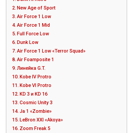
New Age of Sport
Air Force 1 Low
Air Force 1 Mid
Full Force Low
Dunk Low
Air Force 1 Low «Terror Squad»
Air Foamposite 1
Линейка G.T.
Kobe IV Protro
Kobe VI Protro
KD 3 и KD 16
Cosmic Unity 3
Ja 1 «Zombie»
LeBron XXI «Akoya»
Zoom Freak 5