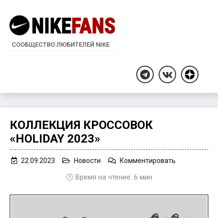
СООБЩЕСТВО ЛЮБИТЕЛЕЙ NIKE
Дзен
Telegram
ВКонтакте
КОЛЛЕКЦИЯ КРОССОВОК
«HOLIDAY 2023»
on
22.09.2023
Новости
Комментировать
Коллекция
🕒 Время на чтение:
6
мин
кроссовок
«Holiday
2023»