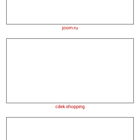
joom.ru
cdek.shopping