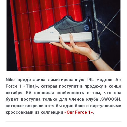
Force
1
«Tinaj»
только
для
членов
клуба
.SWOOSH
Nike представила лимитированную IRL модель Air
Force 1 «TInaj», которая поступит в продажу в конце
октября. Её основная особенность в том, что она
будет доступна только для членов клуба .SWOOSH,
которые вскрыли хотя бы один бокс с виртуальными
кроссовками из коллекции
«Our Force 1»
.