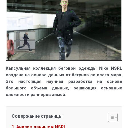
одежда
для
бега
в
холодную
погоду
Капсульная коллекция беговой одежды Nike NSRL
создана на основе данных от бегунов со всего мира.
Это настоящая научная разработка на основе
большого объема данных, решающая основные
сложности раннеров зимой.
Содержание страницы
Анализ данных в NSRL