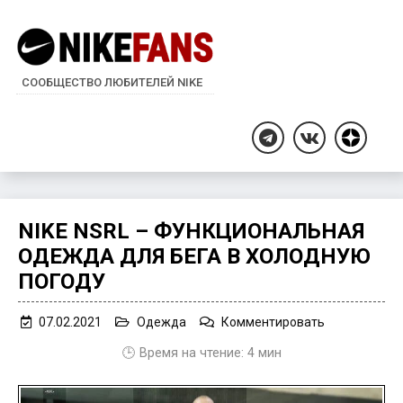
СООБЩЕСТВО ЛЮБИТЕЛЕЙ NIKE
Дзен
Telegram
ВКонтакте
NIKE NSRL – ФУНКЦИОНАЛЬНАЯ
ОДЕЖДА ДЛЯ БЕГА В ХОЛОДНУЮ
ПОГОДУ
on
07.02.2021
Одежда
Комментировать
Nike
🕒 Время на чтение:
4
мин
NSRL
–
функционал