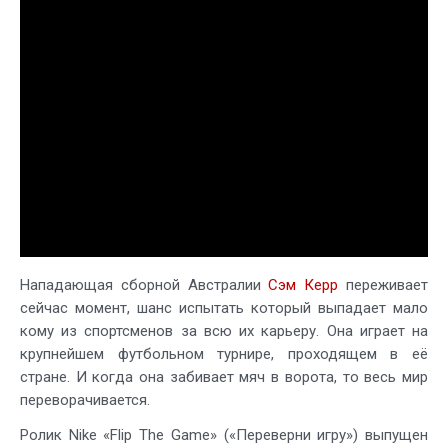
Нападающая сборной Австралии
Сэм Керр
переживает
сейчас момент, шанс испытать который выпадает мало
кому из спортсменов за всю их карьеру. Она играет на
крупнейшем футбольном турнире, проходящем в её
стране. И когда она забивает мяч в ворота, то весь мир
переворачивается.
Ролик Nike «Flip The Game» («Переверни игру») выпущен