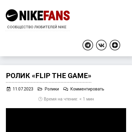
СООБЩЕСТВО ЛЮБИТЕЛЕЙ NIKE
Дзен
Telegram
ВКонтакте
РОЛИК «FLIP THE GAME»
on
11.07.2023
Ролики
Комментировать
Ролик
🕒 Время на чтение:
< 1
мин
«Flip
The
Game»