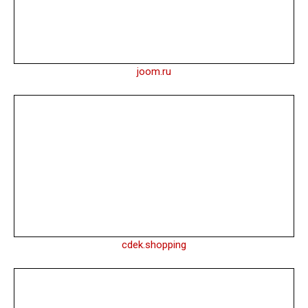
joom.ru
cdek.shopping