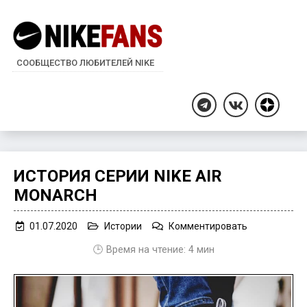
СООБЩЕСТВО ЛЮБИТЕЛЕЙ NIKE
Дзен
Telegram
ВКонтакте
ИСТОРИЯ СЕРИИ NIKE AIR
MONARCH
on
01.07.2020
Истории
Комментировать
История
🕒 Время на чтение:
4
мин
серии
Nike
Air
Monarch